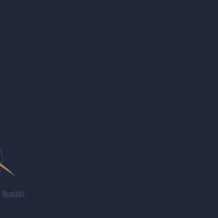
ециалисты
кций и
ти