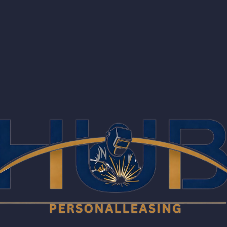
ВАШ ПАРТНЕР БОЛЕЕ 30 ЛЕТ
ированные
сп
еталлоконстру
ромышленнос